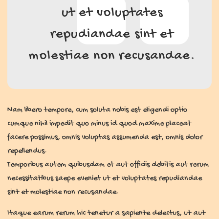
ut et voluptates
repudiandae sint et
molestiae non recusandae.
Nam libero tempore, cum soluta nobis est eligendi optio
cumque nihil impedit quo minus id quod maxime placeat
facere possimus, omnis voluptas assumenda est, omnis dolor
repellendus.
Temporibus autem quibusdam et aut officiis debitis aut rerum
necessitatibus saepe eveniet ut et voluptates repudiandae
sint et molestiae non recusandae.
Itaque earum rerum hic tenetur a sapiente delectus, ut aut