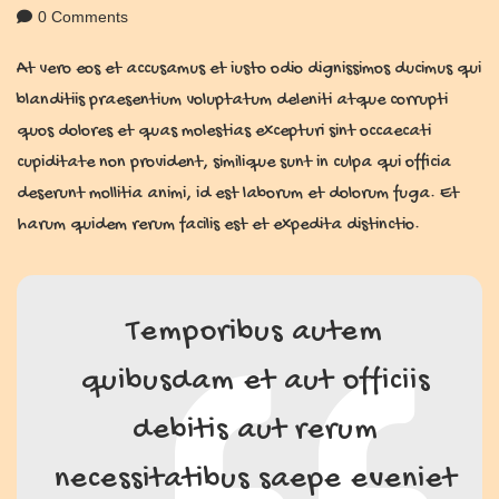
0 Comments
At vero eos et accusamus et iusto odio dignissimos ducimus qui
blanditiis praesentium voluptatum deleniti atque corrupti
quos dolores et quas molestias excepturi sint occaecati
cupiditate non provident, similique sunt in culpa qui officia
deserunt mollitia animi, id est laborum et dolorum fuga. Et
harum quidem rerum facilis est et expedita distinctio.
Temporibus autem
quibusdam et aut officiis
debitis aut rerum
necessitatibus saepe eveniet